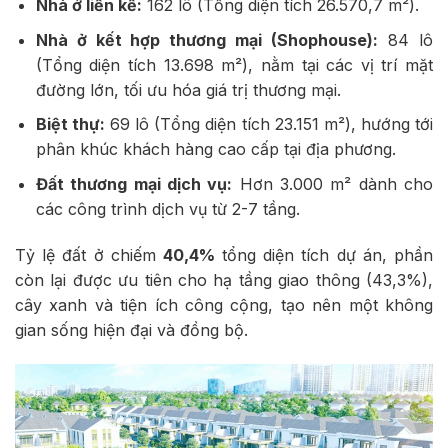
Nhà ở liền kề:
162 lô (Tổng diện tích 26.570,7 m²).
Nhà ở kết hợp thương mại (Shophouse):
84 lô
(Tổng diện tích 13.698 m²), nằm tại các vị trí mặt
đường lớn, tối ưu hóa giá trị thương mại.
Biệt thự:
69 lô (Tổng diện tích 23.151 m²), hướng tới
phân khúc khách hàng cao cấp tại địa phương.
Đất thương mại dịch vụ:
Hơn 3.000 m² dành cho
các công trình dịch vụ từ 2-7 tầng.
Tỷ lệ đất ở chiếm
40,4%
tổng diện tích dự án, phần
còn lại được ưu tiên cho hạ tầng giao thông (43,3%),
cây xanh và tiện ích công cộng, tạo nên một không
gian sống hiện đại và đồng bộ.