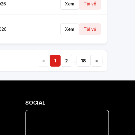
026
Xem
Tải về
026
Xem
Tải về
«
1
2
...
18
»
SOCIAL