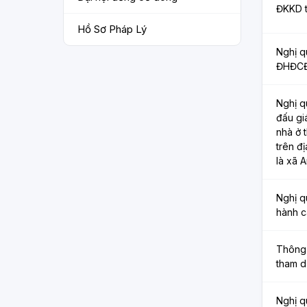
ĐKKD t
Hồ Sơ Pháp Lý
Nghị q
ĐHĐCĐ
Nghị q
đấu gi
nhà ở 
trên đ
là xã 
Nghị q
hành c
Thông 
tham 
Nghị q