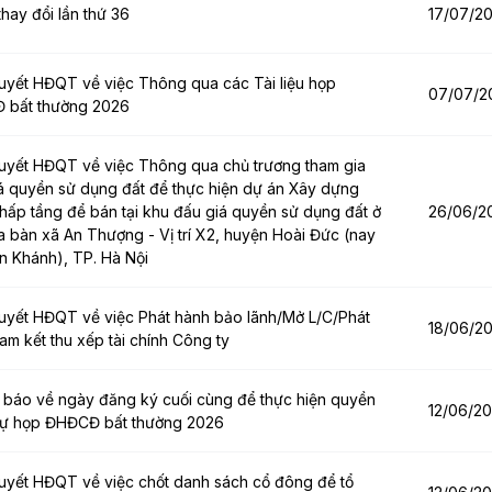
hay đổi lần thứ 36
17/07/2
uyết HĐQT về việc Thông qua các Tài liệu họp
07/07/2
 bất thường 2026
uyết HĐQT về việc Thông qua chủ trương tham gia
á quyền sử dụng đất để thực hiện dự án Xây dựng
thấp tầng để bán tại khu đấu giá quyền sử dụng đất ở
26/06/2
ịa bàn xã An Thượng - Vị trí X2, huyện Hoài Đức (nay
An Khánh), TP. Hà Nội
uyết HĐQT về việc Phát hành bảo lãnh/Mở L/C/Phát
18/06/2
am kết thu xếp tài chính Công ty
báo về ngày đăng ký cuối cùng để thực hiện quyền
12/06/2
dự họp ĐHĐCĐ bất thường 2026
uyết HĐQT về việc chốt danh sách cổ đông để tổ