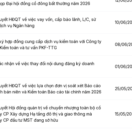
12/06/2
ọp Đại hội đồng cổ đông bất thường năm 2026
uyết HĐQT về việc vay vốn, cấp bảo lãnh, L/C, sử
10/06/2
ịch vụ Ngân hàng
ý hợp đồng cung cấp dịch vụ kiểm toán với Công ty
08/06/2
iểm toán và tư vấn PKF-TTG
ác nhận về việc thay đổi nội dung đăng ký doanh
01/06/2
uyết HĐQT về việc lựa chọn đơn vị soát xét Báo cáo
25/05/2
ính bán niên và Kiểm toán Báo cáo tài chính năm 2026
uyết Hội đồng quản trị về chuyển nhượng toàn bộ cổ
y CP Xây dựng Hạ tầng đô thị và giao thông mà
15/05/2
y CP đầu tư MST đang sở hữu