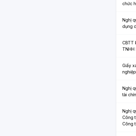
chức h
Nghị q
dụng d
CBTT k
TNHH K
Giấy x
nghiệp
Nghị q
tài ch
Nghị q
Công t
Công t