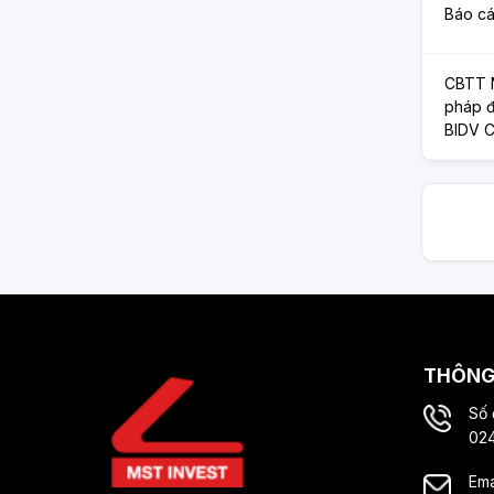
Báo cá
CBTT N
pháp đ
BIDV C
THÔNG 
Số 
024
Ema