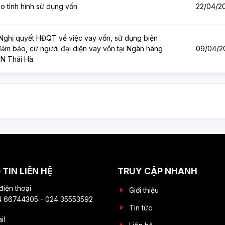
o tình hình sử dụng vốn
22/04/2
ghị quyết HĐQT về việc vay vốn, sử dụng biện
ảm bảo, cử người đại diện vay vốn tại Ngân hàng
09/04/2
N Thái Hà
TIN LIÊN HỆ
TRUY CẬP NHANH
điện thoại
Giới thiệu
 66744305 - 024 35553592
Tin tức
il