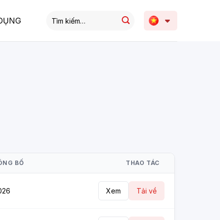
DỤNG
ÔNG BỐ
THAO TÁC
026
Xem
Tải về